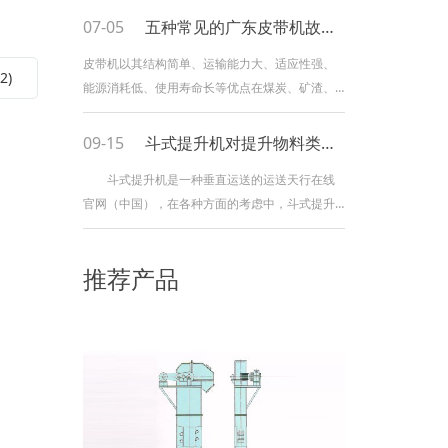
07-05
五种常见的广东皮带机故障解决办法！
皮带机以其结构简单、运输能力大、适应性强、
)
能源消耗低、使用寿命长等优点在煤炭、矿渣、
粉类等出产线中有着广泛的使用。由于输送物质
内摩擦力大、磨损大的特点，使得皮带机在实际
09-15
斗式提升机对提升物料类型有什么要求？
的作业中经常会呈现一些毛病，影响到整个出产
斗式提升机是一种垂直运送的运送天行在线
过程的顺利进行。小编总结了皮带机作业中简单
官网（中国），在各种方面的考虑中，斗式提升
呈现的毛病及相应的解决方法，希望能给您带来
机关于物料的要求都是粉末状和小颗粒的。斗式
一
提升机小颗粒的运用是有规模的。 适用于很
推荐产品
多职业产品的提升。可是斗式提升机的运用规模
广，可是也有限制，今天小编和天行在线官网分
享一下斗式提升机能够运送什么类型的物
料。 斗式提升机运送物料质量不能大，粒度
也不能大。斗式提升机合适运送的物料必要是经
过破碎过的物料，比如小麦，玉米，面粉，骨
粒，麸皮，