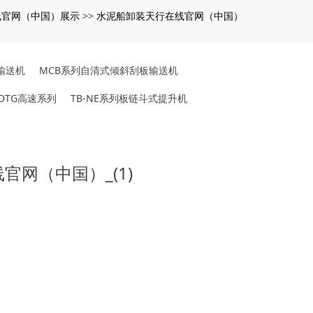
线官网（中国）展示
水泥船卸装天行在线官网（中国）
>>
输送机
MCB系列自清式倾斜刮板输送机
TDTG高速系列
TB-NE系列板链斗式提升机
官网（中国）_(1)