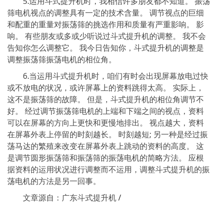
5.运用斗式提升机时，我相信许多朋友都不知道。 振荡
筛电机视点的调整具有一定的技术含量。 调节视点的巨细
和配重的重量对振荡筛的挑选作用和质量有严重影响。 影
响。 有些朋友或多或少听说过斗式提升机的调整。 我不会
告知你怎么调整它。 我今日告知你，斗式提升机的调整是
调整振荡筛振荡电机的相位角。
6.当运用斗式提升机时，咱们有时会出现屏幕放电过快
或不放电的状况，或许屏幕上的资料跳得太高。 实际上，
这不是振荡筛的故障。 但是，斗式提升机的相位角调节不
好。 经过调节振荡筛电机的上端和下端之间的视点，资料
可以在屏幕的方向上更快和更慢地排出。 视点越大，资料
在屏幕外表上停留的时刻越长。 时刻越短; 另一种是经过振
荡马达的繁殖来改变在屏幕外表上跳动的资料的高度。 这
是调节圆形振荡筛和振荡筛的振荡电机的简略方法。 应根
据资料的运用状况进行调整而不运用，调整斗式提升机的振
荡电机的方法是另一回事。
文章源自：广东斗式提升机
/